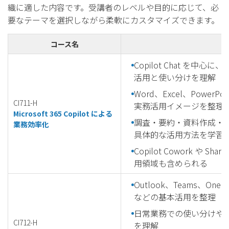
織に適した内容です。受講者のレベルや目的に応じて、必
要なテーマを選択しながら柔軟にカスタマイズできます。
コース名
概
Copilot Chat を中心に、Mi
活用と使い分けを理解
Word、Excel、PowerPoi
CI711-H
実務活用イメージを整理
Microsoft 365 Copilot による
調査・要約・資料作成・
業務効率化
具体的な活用方法を学習
Copilot Cowork や S
用領域も含められる
Outlook、Teams、OneDr
などの基本活用を整理
日常業務での使い分けや
CI712-H
を理解