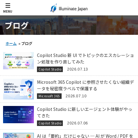
MENU
ブログ
ホーム
»
ブログ
Copilot Studio 新 UI でトピックのエスカレーショ
ン処理を作り直してみた
Copilot Studio
2026.07.13
Microsoft 365 Copilot に参照させたくない組織デ
ータを秘密度ラベルで保護する
Microsoft 365
2026.07.10
Copilot Studio に新しいエージェント体験がやっ
てきた
Copilot Studio
2026.07.06
AI は「要約」だけじゃない ─ AI が Word / PDF を