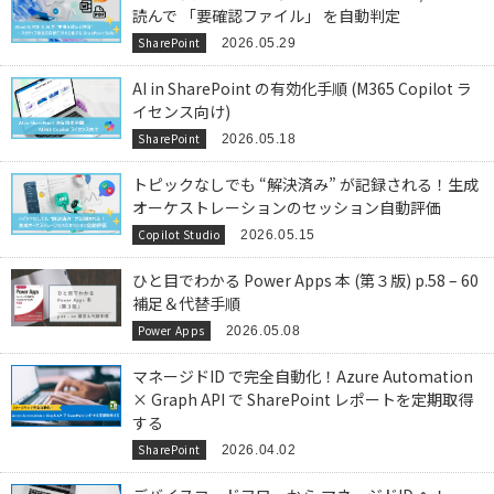
読んで 「要確認ファイル」 を自動判定
SharePoint
2026.05.29
AI in SharePoint の有効化手順 (M365 Copilot ラ
イセンス向け)
SharePoint
2026.05.18
トピックなしでも “解決済み” が記録される！生成
オーケストレーションのセッション自動評価
Copilot Studio
2026.05.15
ひと目でわかる Power Apps 本 (第３版) p.58 – 60
補足＆代替手順
Power Apps
2026.05.08
マネージドID で完全自動化！Azure Automation
× Graph API で SharePoint レポートを定期取得
する
SharePoint
2026.04.02