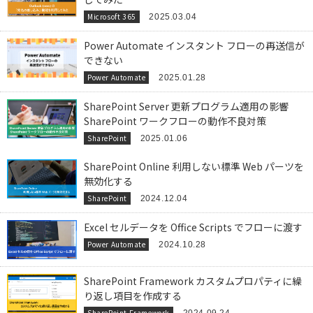
Microsoft 365
2025.03.04
Power Automate インスタント フローの再送信が
できない
Power Automate
2025.01.28
SharePoint Server 更新プログラム適用の影響
SharePoint ワークフローの動作不良対策
SharePoint
2025.01.06
SharePoint Online 利用しない標準 Web パーツを
無効化する
SharePoint
2024.12.04
Excel セルデータを Office Scripts でフローに渡す
Power Automate
2024.10.28
SharePoint Framework カスタムプロパティに繰
り返し項目を作成する
SharePoint Framework