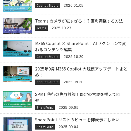
Copilot Studio
2026.01.05
Teams カメラが広すぎる！？画角調整する方法
Teams
2025.10.27
M365 Copilot × SharePoint：AI セクションで変
わるコンテンツ編集
Copilot Studio
2025.10.20
2025年9月 M365 Copilot 大規模アップデートまと
め！
Copilot Studio
2025.09.30
SPMT 移行の失敗対策！既定の言語を揃えて回
避！
SharePoint
2025.09.05
SharePoint リストのビューを非表示にしたい
SharePoint
2025.09.04