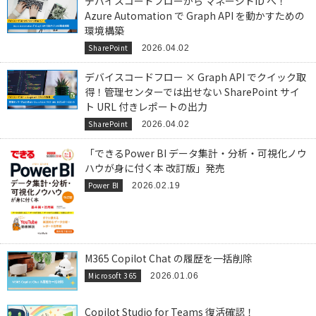
デバイスコードフローから マネージドID へ！
Azure Automation で Graph API を動かすための
環境構築
SharePoint
2026.04.02
デバイスコードフロー × Graph API でクイック取
得！管理センターでは出せない SharePoint サイ
ト URL 付きレポートの出力
SharePoint
2026.04.02
「できるPower BI データ集計・分析・可視化ノウ
ハウが身に付く本 改訂版」発売
Power BI
2026.02.19
M365 Copilot Chat の履歴を一括削除
Microsoft 365
2026.01.06
Copilot Studio for Teams 復活確認！