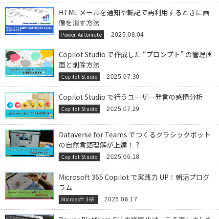
HTML メールを通知や転記で再利用するときに画
像を消す方法
Power Automate
2025.08.04
Copilot Studio で作成した “プロンプト” の管理画
面と削除方法
Copilot Studio
2025.07.30
Copilot Studio で行うユーザー発言の感情分析
Copilot Studio
2025.07.29
Dataverse for Teams でつくるクラシックボット
の自然言語理解が上達！？
Copilot Studio
2025.06.18
Microsoft 365 Copilot で実践力 UP！朝活プログ
ラム
Microsoft 365
2025.06.17