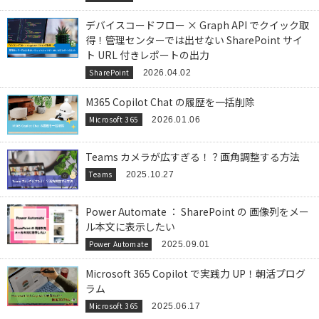
デバイスコードフロー × Graph API でクイック取
得！管理センターでは出せない SharePoint サイ
ト URL 付きレポートの出力
SharePoint
2026.04.02
M365 Copilot Chat の履歴を一括削除
Microsoft 365
2026.01.06
Teams カメラが広すぎる！？画角調整する方法
Teams
2025.10.27
Power Automate ： SharePoint の 画像列をメー
ル本文に表示したい
Power Automate
2025.09.01
Microsoft 365 Copilot で実践力 UP！朝活プログ
ラム
Microsoft 365
2025.06.17