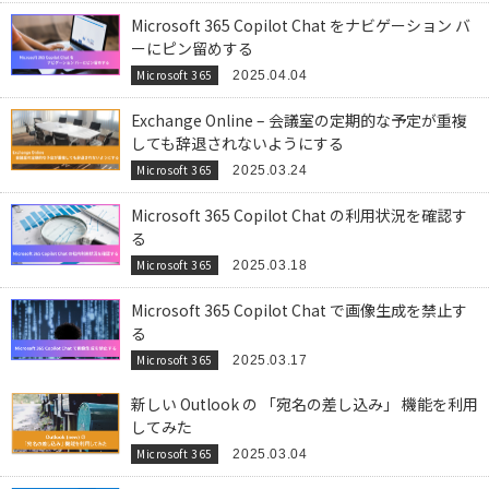
Microsoft 365 Copilot Chat をナビゲーション バ
ーにピン留めする
Microsoft 365
2025.04.04
Exchange Online – 会議室の定期的な予定が重複
しても辞退されないようにする
Microsoft 365
2025.03.24
Microsoft 365 Copilot Chat の利用状況を確認す
る
Microsoft 365
2025.03.18
Microsoft 365 Copilot Chat で画像生成を禁止す
る
Microsoft 365
2025.03.17
新しい Outlook の 「宛名の差し込み」 機能を利用
してみた
Microsoft 365
2025.03.04