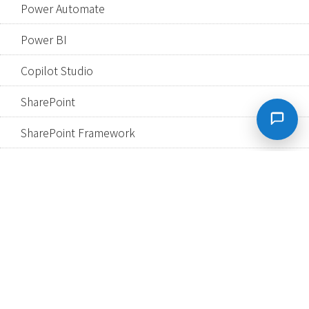
Power Automate
Power BI
Copilot Studio
SharePoint
SharePoint Framework
Teams
Dataverse for Teams
Microsoft 365
アナウンス
未分類