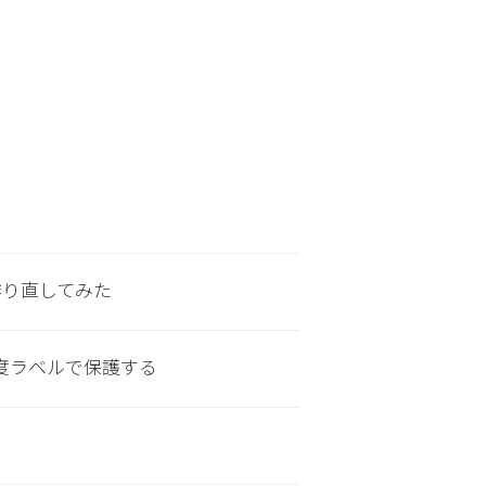
を作り直してみた
を秘密度ラベルで保護する