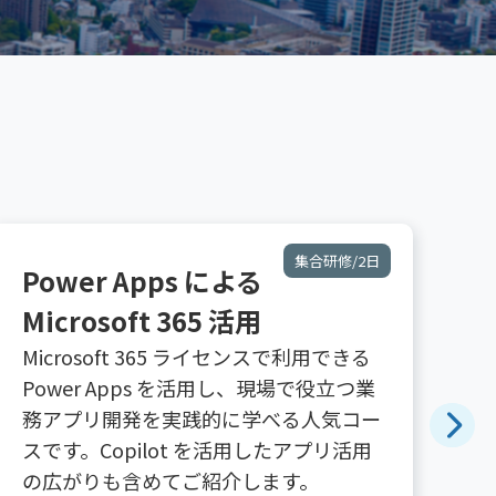
個別開催
Microsoft 365 Copilot
M
活用研修
–
Teams、Outlook などの基本活用から、
M
Microsoft 365 Copilot、Power Query、
能
Office スクリプトを活用した Excel 業
え
務、Copilot Cowork まで、利用者向けの
で
複数の研修メニューをご用意していま
す