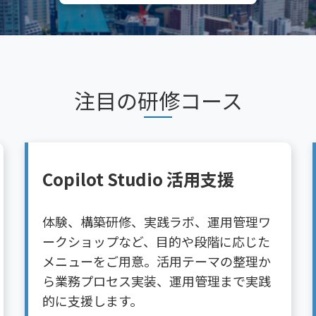
注目の研修コース
集合研修/2日
Power Apps による
Microsoft 365 活用
Microsoft 365 ライセンスで利用できる 
Power Apps を活用し、現場で役立つ業
務アプリ開発を実践的に学べる人気コー
スです。Copilot を活用したアプリ活用
の広がりも含めてご紹介します。