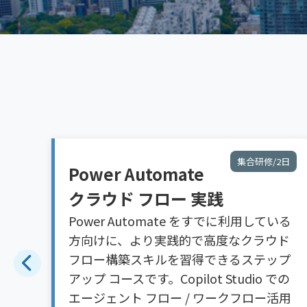
2日
Copilot Studio 活用支援
体験、構築研修、実践ラボ、運用管理ワ
いる
ークショップなど、目的や段階に応じた
 
メニューをご用意。活用テーマの整理か
プ
ら業務プロセス実装、運用管理まで実践
での
活用