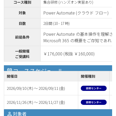
コース種別
集合研修 (ハンズオン実習あり)
Power Automate (クラウド フロー)
対象
日数
2日間 (10 - 17 時)
Power Automate の基本操作を理解
前提条件
Microsoft 365 の概要をご存知であ
一般開催
￥176,000 (税抜 ￥160,000)
ご受講料
コーススケジュール
開催日
開催種別
講
2026/09/10 (木) ～ 2026/09/11 (金)
奥
研修センター
2026/11/26 (木) ～ 2026/11/27 (金)
中
研修センター
対象者