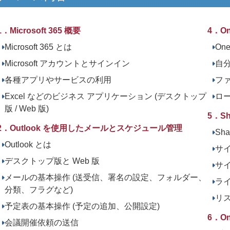
1．Microsoft 365 概要
4．On
Microsoft 365 とは
One
Microsoft アカウントとサインイン
自
各種アプリやサービスの利用
ファ
Excel などのビジネス アプリケーション (デスクトップ
ロ
版 / Web 版)
5．S
2．Outlook を使用したメールとスケジュール管理
Sha
Outlook とは
サ
デスクトップ版と Web 版
サ
メールの基本操作 (送受信、署名の設定、フォルダー、
ラ
分類、フラグなど)
リ
予定表の基本操作 (予定の追加、公開設定)
6．O
会議開催依頼の送信