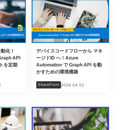
自動化！
デバイスコードフローから マネ
Graph API
ージドID へ！Azure
ポートを定期
Automation で Graph API を動
かすための環境構築
2
2026.04.02
SharePoint