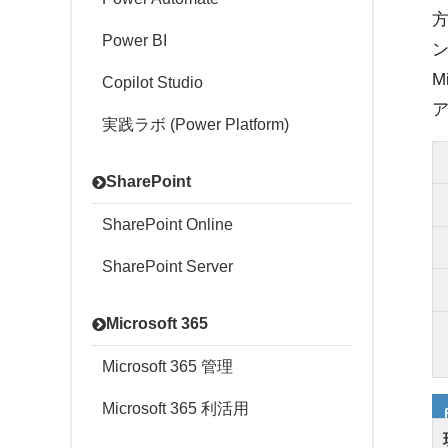
方
Power BI
M
Copilot Studio
実践ラボ (Power Platform)
SharePoint
SharePoint Online
SharePoint Server
Microsoft 365
Microsoft 365 管理
Microsoft 365 利活用