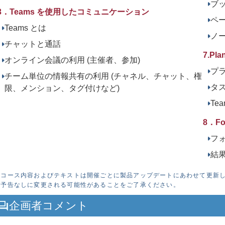
ブ
3．Teams を使用したコミュニケーション
ペ
Teams とは
ノ
チャットと通話
7.P
オンライン会議の利用 (主催者、参加)
プ
チーム単位の情報共有の利用 (チャネル、チャット、権
タ
限、メンション、タグ付けなど)
Te
8．F
フ
結
 コース内容およびテキストは開催ごとに製品アップデートにあわせて更新
予告なしに変更される可能性があることをご了承ください。
企画者コメント