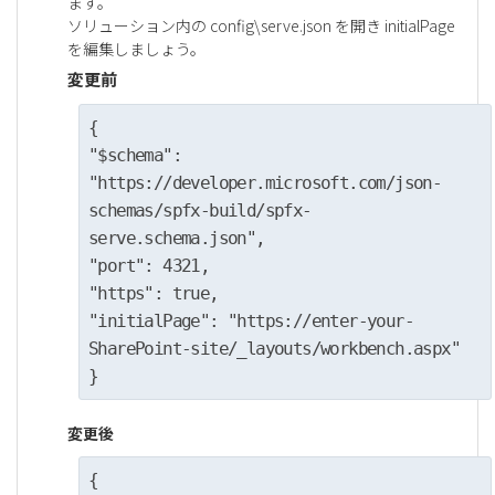
ます。
ソリューション内の config\serve.json を開き initialPage
を編集しましょう。
変更前
{
"$schema":
"https://developer.microsoft.com/json-
schemas/spfx-build/spfx-
serve.schema.json",
"port": 4321,
"https": true,
"initialPage": "https://enter-your-
SharePoint-site/_layouts/workbench.aspx"
}
変更後
{