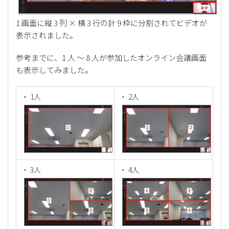
1 画面に縦 3 列 × 横 3 行の計 9 枠に分割されてビデオが
表示されました。
参考までに、1 人 ～ 8 人が参加したオンライン会議画面
も表示してみました。
・ 1人
・ 2人
・ 3人
・ 4人