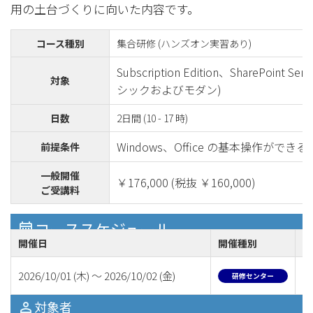
用の土台づくりに向いた内容です。
コース種別
集合研修 (ハンズオン実習あり)
Subscription Edition、SharePoint Se
対象
シックおよびモダン)
日数
2日間 (10 - 17 時)
Windows、Office の基本操作ができる
前提条件
一般開催
￥176,000 (税抜 ￥160,000)
ご受講料
コーススケジュール
開催日
開催種別
講
2026/10/01 (木) ～ 2026/10/02 (金)
中
研修センター
対象者