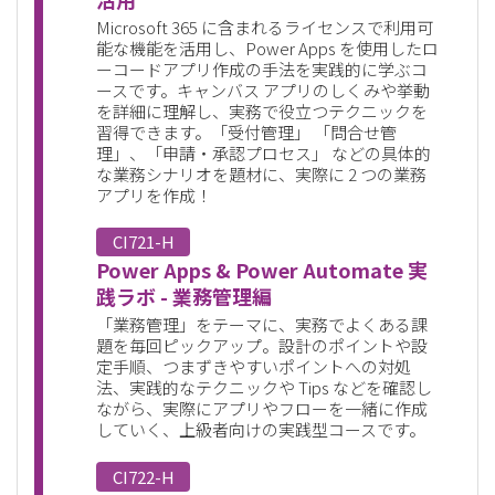
Microsoft 365 に含まれるライセンスで利用可
能な機能を活用し、Power Apps を使用したロ
ーコードアプリ作成の手法を実践的に学ぶコ
ースです。キャンバス アプリのしくみや挙動
を詳細に理解し、実務で役立つテクニックを
習得できます。「受付管理」 「問合せ管
理」、「申請・承認プロセス」 などの具体的
な業務シナリオを題材に、実際に 2 つの業務
アプリを作成！
CI721-H
Power Apps & Power Automate 実
践ラボ - 業務管理編
「業務管理」をテーマに、実務でよくある課
題を毎回ピックアップ。設計のポイントや設
定手順、つまずきやすいポイントへの対処
法、実践的なテクニックや Tips などを確認し
ながら、実際にアプリやフローを一緒に作成
していく、上級者向けの実践型コースです。
CI722-H