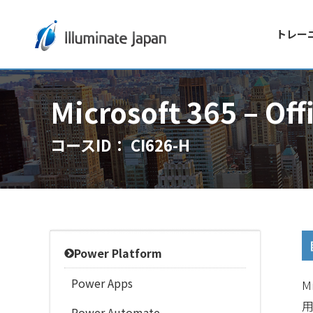
トレー
Microsoft 365 
コースID： CI626-H
Power Platform
Power Apps
M
用
Power Automate