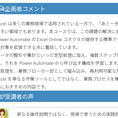
企画者コメント
xcel は多くの業務現場で活用されている一方で、「あと
すい領域でもあります。本コースでは、この課題の解決に向けて
ower Automate の Excel Online コネクタが
の対象を拡張できる点に着目しています。
ータの整形や集計といった定型処理に加え、複数ステップにま
、それを Power Automate から呼び出す構成を学
た処理を、業務フローの一部として組み込み、再利用可能な
xcel を単なる作業ツールとしてではなく、業務プロセス
方におすすめの内容です。
受講者の声
単なる操作説明ではなく、現場で使うための実践