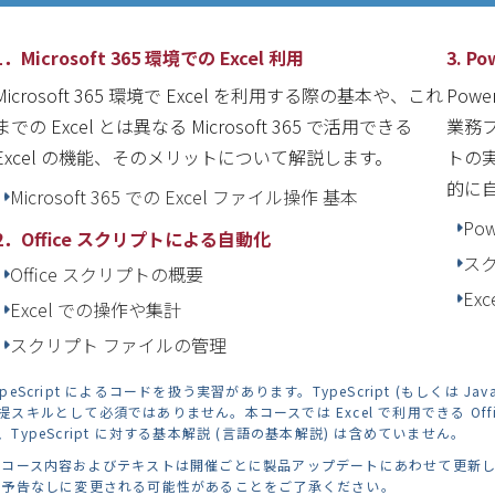
1．Microsoft 365 環境での Excel 利用
3. P
Microsoft 365 環境で Excel を利用する際の基本や、これ
Powe
までの Excel とは異なる Microsoft 365 で活用できる
業務
Excel の機能、そのメリットについて解説します。
トの実
的に
Microsoft 365 での Excel ファイル操作 基本
Po
2．Office スクリプトによる自動化
ス
Office スクリプトの概要
Ex
Excel での操作や集計
スクリプト ファイルの管理
ypeScript によるコードを扱う実習があります。TypeScript (もしくは 
提スキルとして必須ではありません。本コースでは Excel で利用できる O
、TypeScript に対する基本解説 (言語の基本解説) は含めていません。
 コース内容およびテキストは開催ごとに製品アップデートにあわせて更新
予告なしに変更される可能性があることをご了承ください。