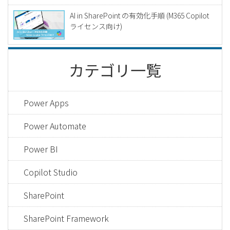
AI in SharePoint の有効化手順 (M365 Copilot
ライセンス向け)
カテゴリ一覧
Power Apps
Power Automate
Power BI
Copilot Studio
SharePoint
SharePoint Framework