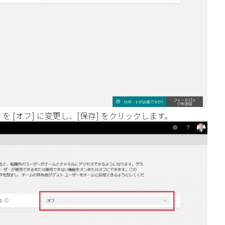
] を [オフ] に変更し、[保存] をクリックします。