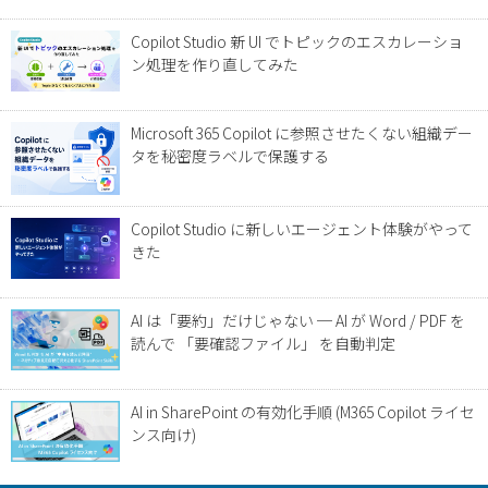
Copilot Studio 新 UI でトピックのエスカレーショ
ン処理を作り直してみた
Microsoft 365 Copilot に参照させたくない組織デー
タを秘密度ラベルで保護する
Copilot Studio に新しいエージェント体験がやって
きた
AI は「要約」だけじゃない ─ AI が Word / PDF を
読んで 「要確認ファイル」 を自動判定
AI in SharePoint の有効化手順 (M365 Copilot ライセ
ンス向け)