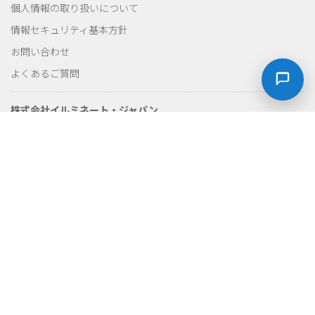
個人情報の取り扱いについて
情報セキュリティ基本方針
お問い合わせ
よくあるご質問
株式会社イルミネート・ジャパン
〒105-0001
東京都港区虎ノ門 3-18-16 クロスポイント虎ノ門 3F
TEL : 03-5777-9977
Mail :
training@illuminate-j.jp
会社概要
プライバシーポリシー
サイトマップ
Copyright ©2026 Illuminate Japan Inc. All Rights Reserved.